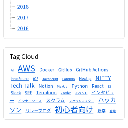
2018
2017
2016
Tag Cloud
AWS
Docker
GitHub Actions
GitHub
AI
NIFTY
Next.js
InnerSource
iOS
Lambda
JavaScript
Tech Talk
Python
Notion
React
S3
PickUp
インタビュ
Terraform
Slack
SRE
Zapier
イベント
ハッカ
スクラム
ー
インナーソース
スクラムマスター
初心者向け
ソン
リレーブログ
新卒
登壇