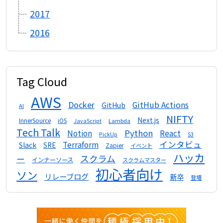
2017
2016
Tag Cloud
AWS
Docker
GitHub Actions
GitHub
AI
NIFTY
Next.js
InnerSource
iOS
Lambda
JavaScript
Tech Talk
Python
Notion
React
S3
PickUp
インタビュ
Terraform
Slack
SRE
Zapier
イベント
ハッカ
スクラム
ー
インナーソース
スクラムマスター
初心者向け
ソン
リレーブログ
新卒
登壇