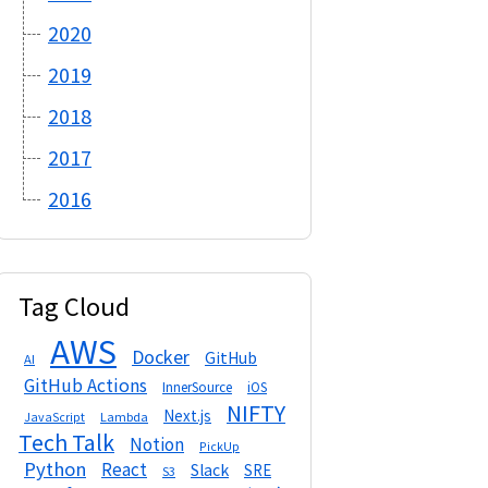
2020
2019
2018
2017
2016
Tag Cloud
AWS
Docker
GitHub
AI
GitHub Actions
InnerSource
iOS
NIFTY
Next.js
Lambda
JavaScript
Tech Talk
Notion
PickUp
Python
React
Slack
SRE
S3