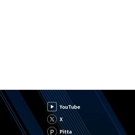
YouTube
X
Pitta