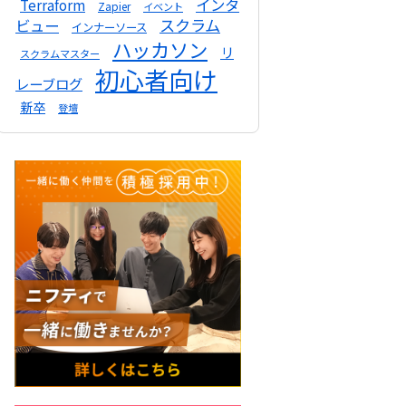
インタ
Terraform
Zapier
イベント
スクラム
ビュー
インナーソース
ハッカソン
リ
スクラムマスター
初心者向け
レーブログ
新卒
登壇