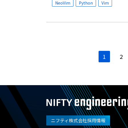
NeoVim
Python
Vim
投
1
2
稿
ナ
ビ
ゲ
ー
シ
ョ
ン
ニフティ株式会社採用情報