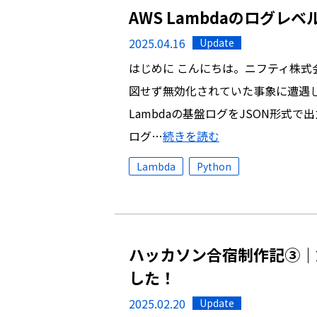
AWS Lambdaのログ
2025.04.16
Update
はじめに こんにちは。ニフティ株式会
図せず無効化されていた事象に遭遇し
Lambdaの基盤ログをJSON形式
ログ…
続きを読む
Lambda
Python
ハッカソン合宿制作記③｜
した！
2025.02.20
Update