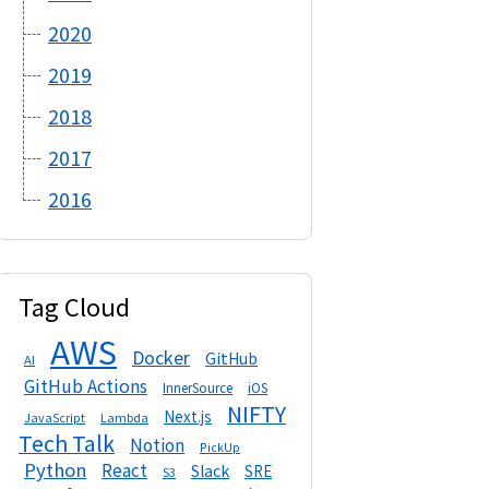
2020
2019
2018
2017
2016
Tag Cloud
AWS
Docker
GitHub
AI
GitHub Actions
InnerSource
iOS
NIFTY
Next.js
Lambda
JavaScript
Tech Talk
Notion
PickUp
Python
React
Slack
SRE
S3