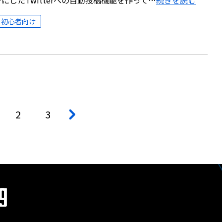
にしたTwitterへの自動投稿機能を作って…
続きを読む
初心者向け
2
3
>