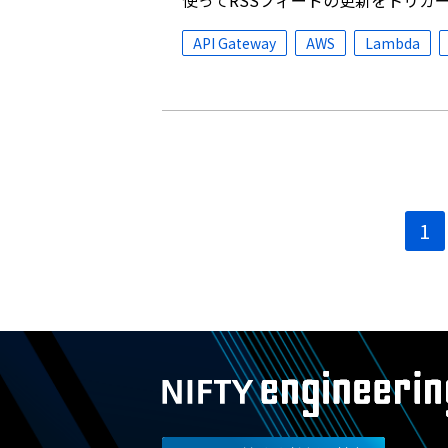
使ってRSSフィードの更新をトリガー
API Gateway
AWS
Lambda
投
1
稿
ナ
ビ
ゲ
ー
シ
ョ
ン