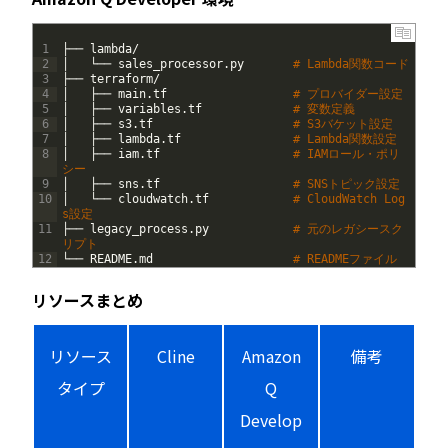
1
├──
lambda
/
2
│
└──
sales_processor
.
py
# Lambda関数コード
3
├──
terraform
/
4
│
├──
main
.
tf
# プロバイダー設定
5
│
├──
variables
.
tf
# 変数定義
6
│
├──
s3
.
tf
# S3バケット設定
7
│
├──
lambda
.
tf
# Lambda関数設定
8
│
├──
iam
.
tf
# IAMロール・ポリ
シー
9
│
├──
sns
.
tf
# SNSトピック設定
10
│
└──
cloudwatch
.
tf
# CloudWatch Log
s設定
11
├──
legacy_process
.
py
# 元のレガシースク
リプト
12
└──
README
.
md
# READMEファイル
リソースまとめ
リソース
Cline
Amazon
備考
タイプ
Q
Develop