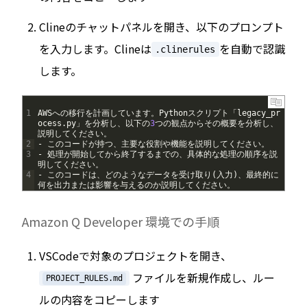
Clineのチャットパネルを開き、以下のプロンプト
を入力します。Clineは
を自動で認識
.clinerules
します。
1
AWS
への移行を計画しています。
Python
スクリプト「
legacy_pr
ocess
.
py
」を分析し、以下の
3
つの観点からその概要を分析し、
説明してください。
2
-
このコードが持つ、主要な役割や機能を説明してください。
3
-
処理が開始してから終了するまでの、具体的な処理の順序を説
明してください。
4
-
このコードは、どのようなデータを受け取り
(
入力
)
、最終的に
何を出力または影響を与えるのか説明してください。
Amazon Q Developer 環境での手順
VSCodeで対象のプロジェクトを開き、
ファイルを新規作成し、ルー
PROJECT_RULES.md
ルの内容をコピーします