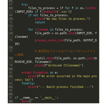
66
67
try
:
68
files_to_process
=
[
f
for
f
in
os
.
listdir
(
INPUT_DIR
)
if
f
.
endswith
(
'.csv'
)
]
69
if
not
files_to_process
:
70
print
(
"No new files to process."
)
71
return
72
73
for
filename 
in
files_to_process
:
74
file_path
=
os
.
path
.
join
(
INPUT_DIR
,
f
ilename
)
75
process_sales_csv
(
file_path
,
OUTPUT_D
IR
)
76
77
# 処理済みファイルをアーカイブディレクトリ
に移動
78
shutil
.
move
(
file_path
,
os
.
path
.
join
(
A
RCHIVE_DIR
,
filename
)
)
79
print
(
f
"Archived {filename}"
)
80
81
except 
Exception 
as
e
:
82
print
(
f
"An error occurred in the main pro
cess: {e}"
)
83
finally
:
84
print
(
"--- Batch process finished ---"
)
85
86
87
if
__name__
==
'__main__'
:
88
main
(
)