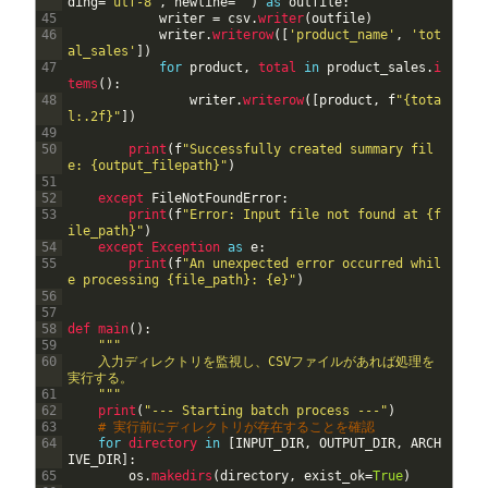
ding
=
'utf-8'
,
newline
=
''
)
as
outfile
:
45
writer
=
csv
.
writer
(
outfile
)
46
writer
.
writerow
(
[
'product_name'
,
'tot
al_sales'
]
)
47
for
product
,
total 
in
product_sales
.
i
tems
(
)
:
48
writer
.
writerow
(
[
product
,
f
"{tota
l:.2f}"
]
)
49
50
print
(
f
"Successfully created summary fil
e: {output_filepath}"
)
51
52
except 
FileNotFoundError
:
53
print
(
f
"Error: Input file not found at {f
ile_path}"
)
54
except 
Exception 
as
e
:
55
print
(
f
"An unexpected error occurred whil
e processing {file_path}: {e}"
)
56
57
58
def 
main
(
)
:
59
""
"
60
    入力ディレクトリを監視し、CSVファイルがあれば処理を
実行する。
61
    "
""
62
print
(
"--- Starting batch process ---"
)
63
# 実行前にディレクトリが存在することを確認
64
for
directory 
in
[
INPUT_DIR
,
OUTPUT_DIR
,
ARCH
IVE_DIR
]
:
65
os
.
makedirs
(
directory
,
exist_ok
=
True
)