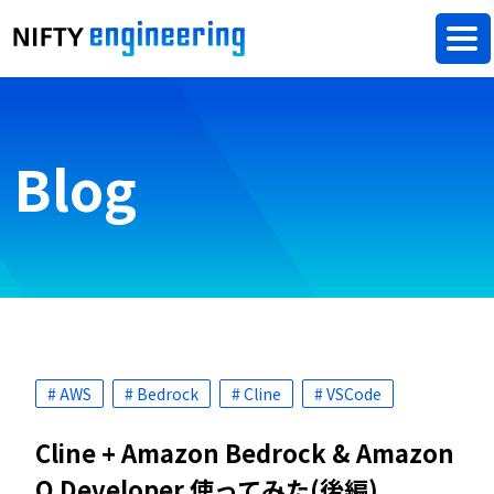
Blog
# AWS
# Bedrock
# Cline
# VSCode
Cline + Amazon Bedrock & Amazon
Q Developer 使ってみた(後編)