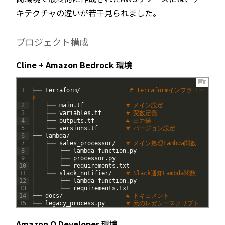
キテクチャの違いが若干見られました。
プロジェクト構成
Cline + Amazon Bedrock 環境
1
├──
terraform
/
# Terraformインフラコー
ド
2
│
├──
main
.
tf
# メイン設定
3
│
├──
variables
.
tf
# 変数定義
4
│
├──
outputs
.
tf
# 出力値
5
│
└──
versions
.
tf
# バージョン設定
6
├──
lambda
/
7
│
├──
sales_processor
/
# メイン処理Lambda関数
8
│
│
├──
lambda_function
.
py
9
│
│
├──
processor
.
py
10
│
│
└──
requirements
.
txt
11
│
└──
slack_notifier
/
# Slack通知Lambda関数
12
│
├──
lambda_function
.
py
13
│
└──
requirements
.
txt
14
├──
docs
/
# ドキュメント
15
└──
legacy_process
.
py
# 元のレガシースクリプト
Amazon Q Developer 環境