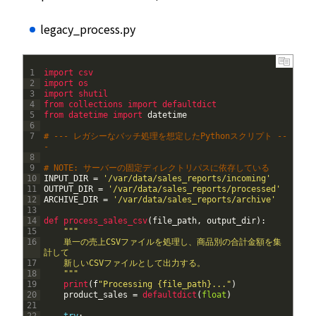
legacy_process.py
1
import 
csv
2
import 
os
3
import 
shutil
4
from 
collections 
import 
defaultdict
5
from 
datetime 
import 
datetime
6
7
# --- レガシーなバッチ処理を想定したPythonスクリプト --
-
8
9
# NOTE: サーバーの固定ディレクトリパスに依存している
10
INPUT_DIR
=
'/var/data/sales_reports/incoming'
11
OUTPUT_DIR
=
'/var/data/sales_reports/processed'
12
ARCHIVE_DIR
=
'/var/data/sales_reports/archive'
13
14
def 
process_sales_csv
(
file_path
,
output_dir
)
:
15
""
"
16
    単一の売上CSVファイルを処理し、商品別の合計金額を集
計して
17
    新しいCSVファイルとして出力する。
18
    "
""
19
print
(
f
"Processing {file_path}..."
)
20
product_sales
=
defaultdict
(
float
)
21