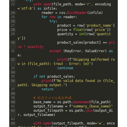
22
try
:
23
with 
open
(
file_path
,
mode
=
'r'
,
encoding
=
'utf-8'
)
as
infile
:
24
reader
=
csv
.
DictReader
(
infile
)
25
for
row 
in
reader
:
26
try
:
27
product
=
row
[
'product_name'
]
28
price
=
float
(
row
[
'price'
]
)
29
quantity
=
int
(
row
[
'quantit
y'
]
)
30
product_sales
[
product
]
+=
pri
ce *
quantity
31
except
(
KeyError
,
ValueError
)
as
e
:
32
print
(
f
"Skipping malformed ro
w in {file_path}: {row} - Error: {e}"
)
33
continue
34
35
if
not
product_sales
:
36
print
(
f
"No valid data found in {file_
path}. Skipping output."
)
37
return
38
39
# 出力ファイル名を作成
40
base_name
=
os
.
path
.
basename
(
file_path
)
41
output_filename
=
f
"summary_{base_name}"
42
output_filepath
=
os
.
path
.
join
(
output_di
r
,
output_filename
)
43
44
with 
open
(
output_filepath
,
mode
=
'w'
,
enco