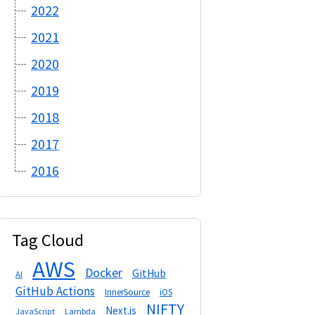
2022
2021
2020
2019
2018
2017
2016
Tag Cloud
AWS
Docker
GitHub
AI
GitHub Actions
InnerSource
iOS
NIFTY
Next.js
Lambda
JavaScript