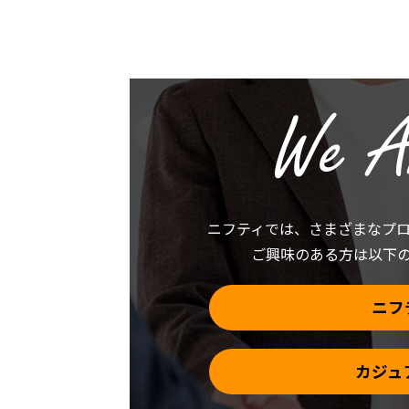
有
ク
す
し
る
て
に
X
は
で
ク
共
リ
有
ッ
(新
ク
し
し
い
て
ウ
く
ィ
だ
ン
さ
ド
い
ウ
(新
で
し
開
い
き
ウ
ま
ニフティでは、
さまざまなプ
ィ
す)
ン
ご興味のある方は以下
ド
ウ
で
開
き
ニフ
ま
す)
カジュ