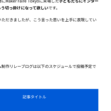
er Faire Tokyoに来場した
子どもたちにインター
らう切っ掛けになって欲しい
です。
いただきましたが、こう言った思いを上手に表現してい
5ボードゲーム制作リレーブログは以下のスケジュールで投稿予定で
記事タイトル