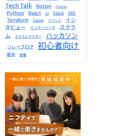
Tech Talk
Notion
PickUp
Python
React
Slack
SRE
S3
イン
Terraform
Zapier
イベント
スクラ
タビュー
インナーソース
ハッカソン
ム
スクラムマスター
初心者向け
リレーブログ
新卒
登壇