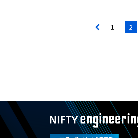
投
<
1
2
稿
ナ
ビ
ゲ
ー
シ
ョ
ン