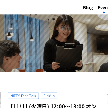
Blog
Even
NIFTY Tech Talk
PickUp
【11/11 (火曜日) 12:00～13:00 オン