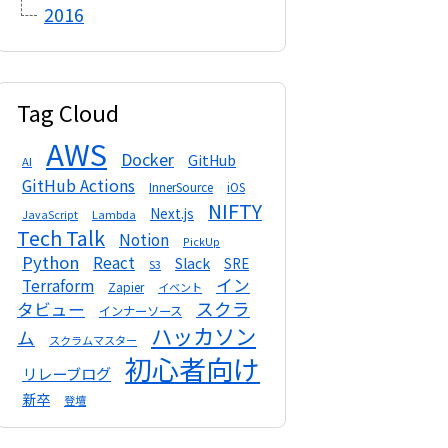
2016
Tag Cloud
AWS
Docker
GitHub
AI
GitHub Actions
InnerSource
iOS
NIFTY
Next.js
Lambda
JavaScript
Tech Talk
Notion
PickUp
Python
React
Slack
SRE
S3
イン
Terraform
Zapier
イベント
スクラ
タビュー
インナーソース
ハッカソン
ム
スクラムマスター
初心者向け
リレーブログ
新卒
登壇