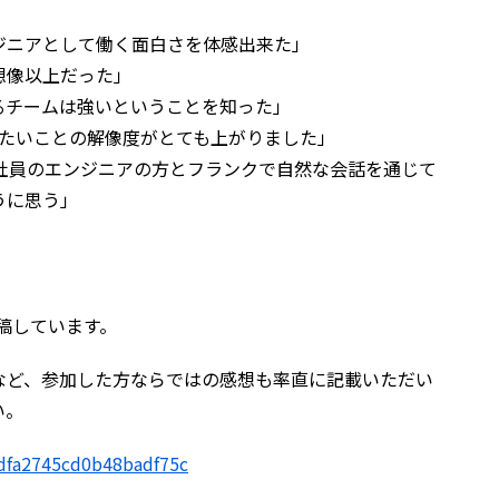
ジニアとして働く面白さを体感出来た」
想像以上だった」
るチームは強いということを知った」
りたいことの解像度がとても上がりました」
と社員のエンジニアの方とフランクで自然な会話を通じて
うに思う」
投稿しています。
など、参加した方ならではの感想も率直に記載いただい
い。
/dfa2745cd0b48badf75c