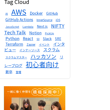
Tag Cloud
AWS
Docker
GitHub
AI
GitHub Actions
InnerSource
iOS
NIFTY
Next.js
Lambda
JavaScript
Tech Talk
Notion
PickUp
Python
React
Slack
SRE
S3
インタ
Terraform
Zapier
イベント
スクラム
ビュー
インナーソース
ハッカソン
リ
スクラムマスター
初心者向け
レーブログ
新卒
登壇