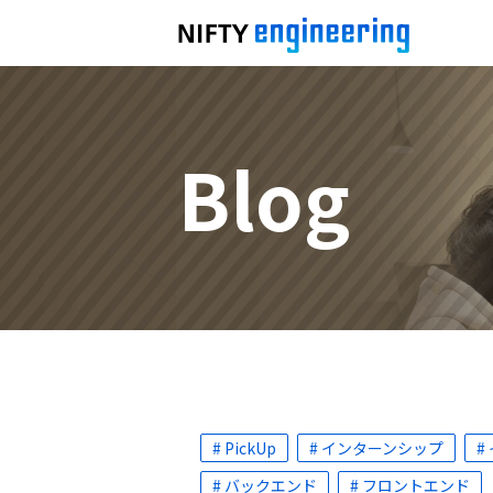
Blog
# PickUp
# インターンシップ
#
# バックエンド
# フロントエンド