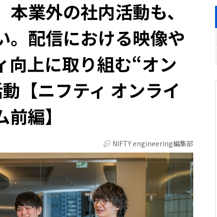
】本業外の社内活動も、
い。配信における映像や
ィ向上に取り組む“オン
活動【ニフティ オンライ
ム前編】
NIFTY engineering編集部