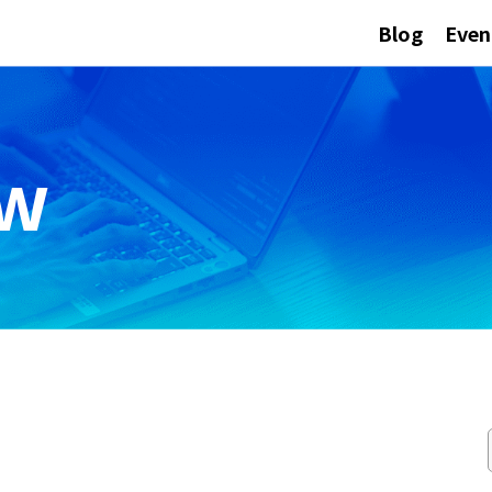
Blog
Even
ew