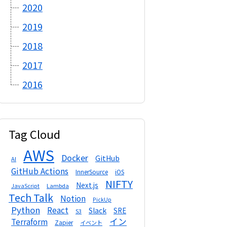
2020
2019
2018
2017
2016
Tag Cloud
AWS
Docker
GitHub
AI
GitHub Actions
InnerSource
iOS
NIFTY
Next.js
Lambda
JavaScript
Tech Talk
Notion
PickUp
Python
React
Slack
SRE
S3
イン
Terraform
Zapier
イベント