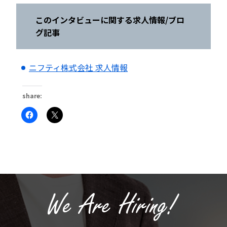
このインタビューに関する求人情報
/ブロ
グ記事
ニフティ株式会社 求人情報
share:
Facebook
ク
で
リ
共
ッ
有
ク
す
し
る
て
に
X
は
で
ク
共
リ
有
ッ
(新
ク
し
し
い
て
ウ
く
ィ
だ
ン
さ
ド
い
ウ