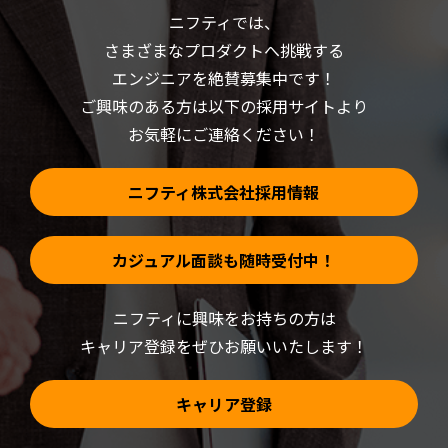
(新
で
ニフティでは、
し
開
い
き
さまざまなプロダクトへ挑戦する
ウ
ま
ィ
す)
ン
エンジニアを絶賛募集中です！
ド
ウ
ご興味のある方は以下の採用サイトより
で
開
お気軽にご連絡ください！
き
ま
す)
ニフティ株式会社採用情報
カジュアル面談も随時受付中！
ニフティに興味をお持ちの方は
キャリア登録をぜひお願いいたします！
キャリア登録