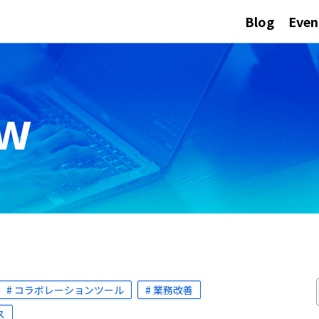
Blog
Even
ew
# コラボレーションツール
# 業務改善
ス