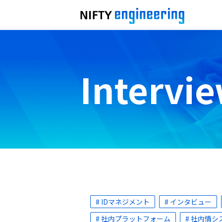
Intervi
# IDマネジメント
# インタビュー
# 社内プラットフォーム
# 社内情シ