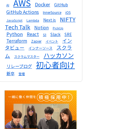
AWS
Docker
GitHub
AI
GitHub Actions
InnerSource
iOS
NIFTY
Next.js
Lambda
JavaScript
Tech Talk
Notion
PickUp
Python
React
Slack
SRE
S3
イン
Terraform
Zapier
イベント
スクラ
タビュー
インナーソース
ハッカソン
ム
スクラムマスター
初心者向け
リレーブログ
新卒
登壇