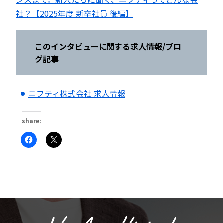
社？【2025年度 新卒社員 後編】
このインタビューに関する求人情報
/ブロ
グ記事
ニフティ株式会社 求人情報
share:
Facebook
ク
で
リ
共
ッ
有
ク
す
し
る
て
に
X
は
で
ク
共
リ
有
ッ
(新
ク
し
し
い
て
ウ