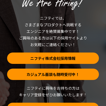
く
ィ
だ
ン
さ
ド
い
ウ
(新
で
ニフティでは、
し
開
い
き
さまざまなプロダクトへ挑戦する
ウ
ま
ィ
す)
ン
エンジニアを絶賛募集中です！
ド
ウ
ご興味のある方は以下の採用サイトより
で
開
お気軽にご連絡ください！
き
ま
す)
ニフティ株式会社採用情報
カジュアル面談も随時受付中！
ニフティに興味をお持ちの方は
キャリア登録をぜひお願いいたします！