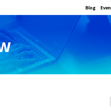
Blog
Even
ew