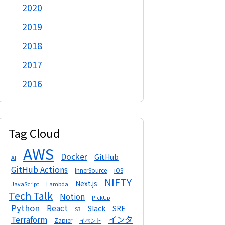
2020
2019
2018
2017
2016
Tag Cloud
AWS
Docker
GitHub
AI
GitHub Actions
InnerSource
iOS
NIFTY
Next.js
Lambda
JavaScript
Tech Talk
Notion
PickUp
Python
React
Slack
SRE
S3
インタ
Terraform
Zapier
イベント