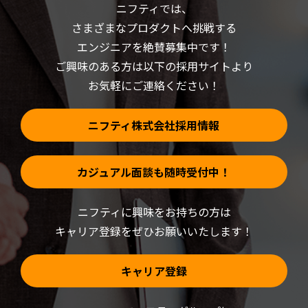
(新
で
ニフティでは、
し
開
い
き
さまざまなプロダクトへ挑戦する
ウ
ま
ィ
す)
ン
エンジニアを絶賛募集中です！
ド
ウ
ご興味のある方は以下の採用サイトより
で
開
お気軽にご連絡ください！
き
ま
す)
ニフティ株式会社採用情報
カジュアル面談も随時受付中！
ニフティに興味をお持ちの方は
キャリア登録をぜひお願いいたします！
キャリア登録