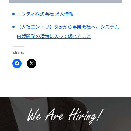
ニフティ株式会社 求人情報
【入社エントリ】SIerから事業会社へ。システム
内製開発の環境に入って感じたこと
share:
Facebook
ク
で
リ
共
ッ
有
ク
す
し
る
て
に
X
は
で
ク
共
リ
有
ッ
(新
ク
し
し
い
て
ウ
く
ィ
だ
ン
さ
ド
い
ウ