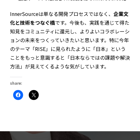
InnerSourceは単なる開発プロセスではなく、
企業文
化と技術をつなぐ橋
です。今後も、実践を通じて得た
知見をコミュニティに還元し、よりよいコラボレーシ
ョンの未来をつくっていきたいと思います。特に今年
のテーマ「RISE」に見られたように「日本」という
ことをもっと意識すると「日本ならではの課題や解決
方法」が見えてくるような気がしています。
share:
Facebook
ク
で
リ
共
ッ
有
ク
す
し
る
て
に
X
は
で
ク
共
リ
有
ッ
(新
ク
し