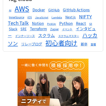
AWS
Docker
GitHub Actions
GitHub
AI
NIFTY
Next.js
InnerSource
iOS
Lambda
JavaScript
Tech Talk
Python
Notion
React
S3
PickUp
インタビュ
Terraform
Slack
SRE
Zapier
イベント
ハッカ
スクラム
ー
インナーソース
スクラムマスター
初心者向け
ソン
リレーブログ
新卒
登壇