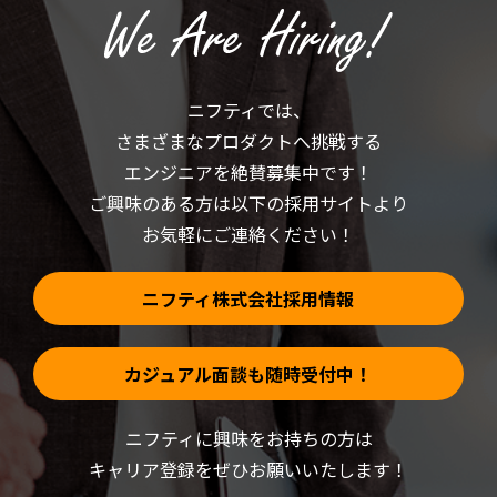
し
い
て
ウ
く
ィ
だ
ン
さ
ド
い
ウ
(新
で
ニフティでは、
し
開
い
き
さまざまなプロダクトへ挑戦する
ウ
ま
ィ
す)
ン
エンジニアを絶賛募集中です！
ド
ウ
ご興味のある方は以下の採用サイトより
で
開
お気軽にご連絡ください！
き
ま
す)
ニフティ株式会社採用情報
カジュアル面談も随時受付中！
ニフティに興味をお持ちの方は
キャリア登録をぜひお願いいたします！