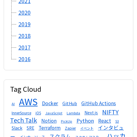
2021
2020
2019
2018
2017
2016
Tag Cloud
AWS
Docker
GitHub Actions
GitHub
AI
NIFTY
Next.js
InnerSource
iOS
Lambda
JavaScript
Tech Talk
Python
Notion
React
S3
PickUp
インタビュ
Terraform
Slack
SRE
Zapier
イベント
ハッカ
スクラム
ー