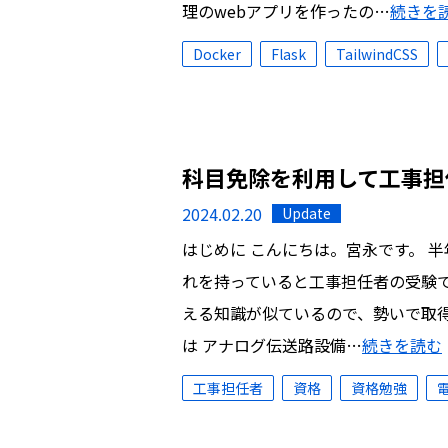
理のwebアプリを作ったの…
続きを
Docker
Flask
TailwindCSS
科目免除を利用して工事担
2024.02.20
Update
はじめに こんにちは。宮永です。 
れを持っていると工事担任者の受験
える知識が似ているので、勢いで取得
は アナログ伝送路設備…
続きを読む
工事担任者
資格
資格勉強