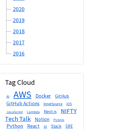
2020
2019
2018
2017
2016
Tag Cloud
AWS
Docker
GitHub
AI
GitHub Actions
InnerSource
iOS
NIFTY
Next.js
Lambda
JavaScript
Tech Talk
Notion
PickUp
Python
React
Slack
SRE
S3