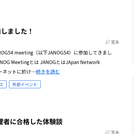
に参加しました！
宮永
OG54 meeting（以下JANOG54）に参加してきまし
Meetingとは JANOGとはJApan Network
ンターネットに於け…
続きを読む
ス
外部イベント
理者に合格した体験談
宮永