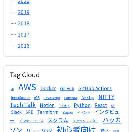
2020
2019
2018
2017
2016
Tag Cloud
AWS
Docker
GitHub Actions
GitHub
AI
NIFTY
Next.js
InnerSource
iOS
Lambda
JavaScript
Tech Talk
Python
Notion
React
S3
PickUp
インタビュ
Terraform
Slack
SRE
Zapier
イベント
ハッカ
スクラム
ー
インナーソース
スクラムマスター
初心者向け
ソン
リレーブログ
新卒
登壇