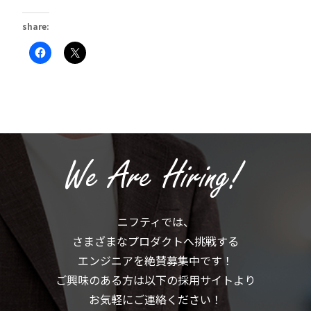
share:
Facebook
ク
で
リ
共
ッ
有
ク
す
し
る
て
に
X
は
で
ク
共
リ
有
ッ
(新
ク
し
し
い
て
ウ
く
ィ
だ
ン
さ
ド
い
ウ
(新
で
ニフティでは、
し
開
い
き
さまざまなプロダクトへ挑戦する
ウ
ま
ィ
す)
ン
エンジニアを絶賛募集中です！
ド
ウ
ご興味のある方は以下の採用サイトより
で
開
お気軽にご連絡ください！
き