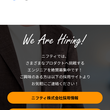
共
ッ
有
ク
す
し
る
て
に
X
は
で
ク
共
リ
有
ッ
(新
ク
し
し
い
て
ウ
く
ィ
だ
ン
さ
ド
い
ウ
(新
で
ニフティでは、
し
開
い
き
さまざまなプロダクトへ挑戦する
ウ
ま
ィ
す)
ン
エンジニアを絶賛募集中です！
ド
ウ
ご興味のある方は以下の採用サイトより
で
開
お気軽にご連絡ください！
き
ま
す)
ニフティ株式会社採用情報