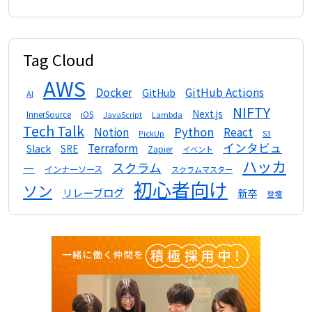
Tag Cloud
AWS
Docker
GitHub Actions
GitHub
AI
NIFTY
Next.js
InnerSource
iOS
Lambda
JavaScript
Tech Talk
Python
Notion
React
S3
PickUp
インタビュ
Terraform
Slack
SRE
Zapier
イベント
ハッカ
スクラム
ー
インナーソース
スクラムマスター
初心者向け
ソン
リレーブログ
新卒
登壇