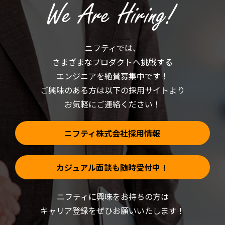
し
い
て
ウ
く
ィ
だ
ン
さ
ド
い
ウ
(新
で
ニフティでは、
し
開
い
き
さまざまなプロダクトへ挑戦する
ウ
ま
ィ
す)
ン
エンジニアを絶賛募集中です！
ド
ウ
ご興味のある方は以下の採用サイトより
で
開
お気軽にご連絡ください！
き
ま
す)
ニフティ株式会社採用情報
カジュアル面談も随時受付中！
ニフティに興味をお持ちの方は
キャリア登録をぜひお願いいたします！