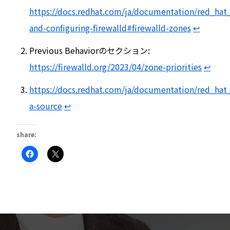
https://docs.redhat.com/ja/documentation/red_hat_
and-configuring-firewalld#firewalld-zones
↩︎
Previous Behaviorのセクション:
https://firewalld.org/2023/04/zone-priorities
↩︎
https://docs.redhat.com/ja/documentation/red_hat_
a-source
↩︎
share:
Facebook
ク
で
リ
共
ッ
有
ク
す
し
る
て
に
X
は
で
ク
共
リ
有
ッ
(新
ク
し