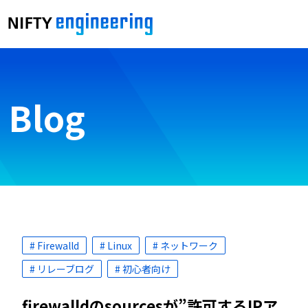
Blog
# Firewalld
# Linux
# ネットワーク
# リレーブログ
# 初心者向け
firewalldのsourcesが”許可するIPア