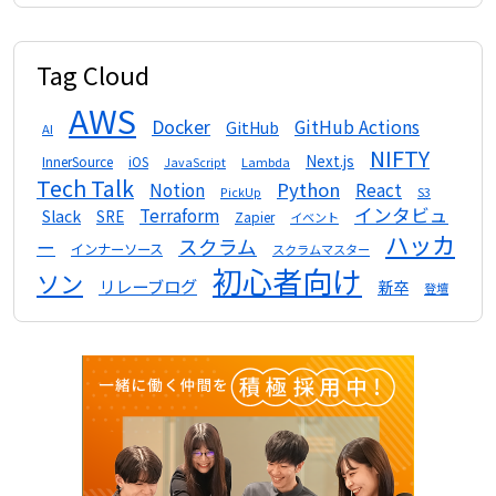
Tag Cloud
AWS
Docker
GitHub Actions
GitHub
AI
NIFTY
Next.js
InnerSource
iOS
Lambda
JavaScript
Tech Talk
Python
Notion
React
S3
PickUp
インタビュ
Terraform
Slack
SRE
Zapier
イベント
ハッカ
スクラム
ー
インナーソース
スクラムマスター
初心者向け
ソン
リレーブログ
新卒
登壇