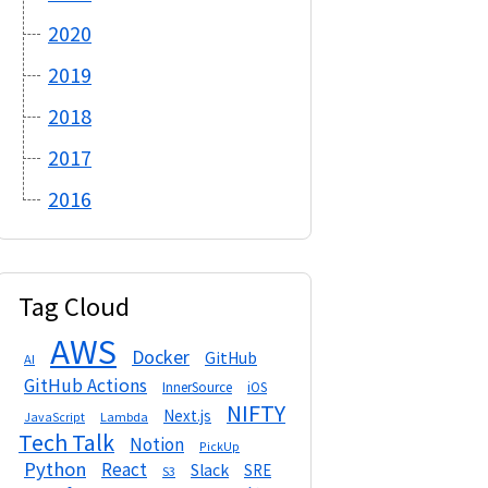
2020
2019
2018
2017
2016
Tag Cloud
AWS
Docker
GitHub
AI
GitHub Actions
InnerSource
iOS
NIFTY
Next.js
Lambda
JavaScript
Tech Talk
Notion
PickUp
Python
React
Slack
SRE
S3