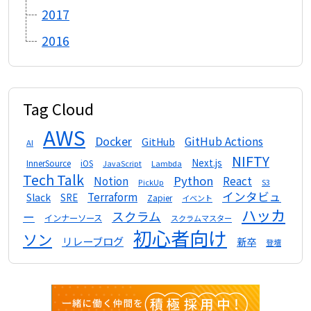
2017
2016
Tag Cloud
AWS
Docker
GitHub Actions
GitHub
AI
NIFTY
Next.js
InnerSource
iOS
Lambda
JavaScript
Tech Talk
Python
Notion
React
S3
PickUp
インタビュ
Terraform
Slack
SRE
Zapier
イベント
ハッカ
スクラム
ー
インナーソース
スクラムマスター
初心者向け
ソン
リレーブログ
新卒
登壇