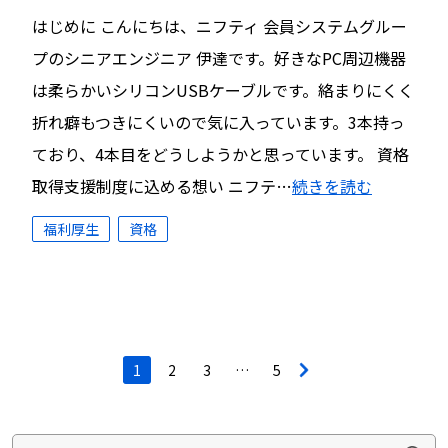
はじめに こんにちは、ニフティ 会員システムグルー
プのシニアエンジニア 伊達です。好きなPC周辺機器
は柔らかいシリコンUSBケーブルです。絡まりにくく
折れ癖もつきにくいので気に入っています。3本持っ
ており、4本目をどうしようかと思っています。 資格
取得支援制度に込める想い ニフテ…
続きを読む
福利厚生
資格
投
1
2
3
…
5
>
稿
ナ
ビ
ゲ
ー