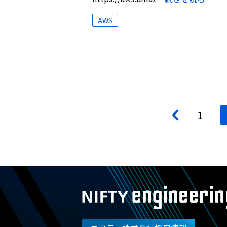
AWS
投
<
1
稿
ナ
ビ
ゲ
ー
シ
ョ
ン