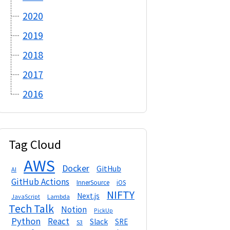
2020
2019
2018
2017
2016
Tag Cloud
AWS
Docker
GitHub
AI
GitHub Actions
InnerSource
iOS
NIFTY
Next.js
Lambda
JavaScript
Tech Talk
Notion
PickUp
Python
React
Slack
SRE
S3