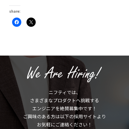
share:
Facebook
ク
で
リ
共
ッ
有
ク
す
し
る
て
に
X
は
で
ク
共
リ
有
ッ
(新
ク
し
し
い
て
ウ
く
ィ
だ
ン
さ
ド
い
ウ
(新
で
ニフティでは、
し
開
い
き
さまざまなプロダクトへ挑戦する
ウ
ま
ィ
す)
ン
エンジニアを絶賛募集中です！
ド
ウ
ご興味のある方は以下の採用サイトより
で
開
お気軽にご連絡ください！
き