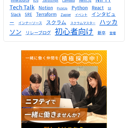
Next.js
InnerSource
iOS
Lambda
JavaScript
Tech Talk
Python
Notion
React
S3
PickUp
インタビュ
Terraform
Slack
SRE
Zapier
イベント
ハッカ
スクラム
ー
インナーソース
スクラムマスター
初心者向け
ソン
リレーブログ
新卒
登壇