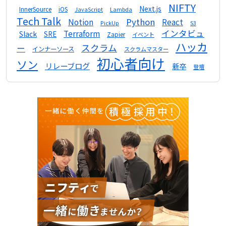
NIFTY
Next.js
InnerSource
iOS
Lambda
JavaScript
Tech Talk
Python
Notion
React
S3
PickUp
インタビュ
Terraform
Slack
SRE
Zapier
イベント
ハッカ
スクラム
ー
インナーソース
スクラムマスター
初心者向け
ソン
リレーブログ
新卒
登壇