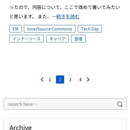
ったので、内容について、ここで改めて書いてみたい
と思います。 また、…
続きを読む
EM
InnerSource Commons
Tech Day
インナーソース
キャリア
登壇
投
<
1
2
3
4
>
稿
ナ
ビ
ゲ
ー
シ
ョ
ン
Archive