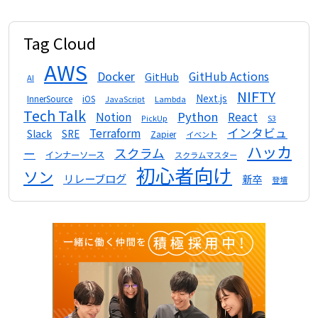
Tag Cloud
AWS
Docker
GitHub Actions
GitHub
AI
NIFTY
Next.js
InnerSource
iOS
Lambda
JavaScript
Tech Talk
Python
Notion
React
S3
PickUp
インタビュ
Terraform
Slack
SRE
Zapier
イベント
ハッカ
スクラム
ー
インナーソース
スクラムマスター
初心者向け
ソン
リレーブログ
新卒
登壇