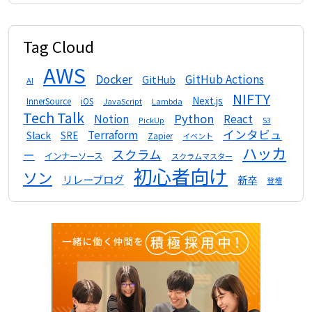
Tag Cloud
AWS
Docker
GitHub Actions
GitHub
AI
NIFTY
Next.js
InnerSource
iOS
Lambda
JavaScript
Tech Talk
Python
Notion
React
S3
PickUp
インタビュ
Terraform
Slack
SRE
Zapier
イベント
ハッカ
スクラム
ー
インナーソース
スクラムマスター
初心者向け
ソン
リレーブログ
新卒
登壇