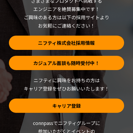
さまざまなプロダクトへ挑戦する
ウ
ま
ィ
す)
ン
エンジニアを絶賛募集中です！
ド
ウ
ご興味のある方は以下の採用サイトより
で
開
お気軽にご連絡ください！
き
ま
す)
ニフティ株式会社採用情報
カジュアル面談も随時受付中！
ニフティに興味をお持ちの方は
キャリア登録をぜひお願いいたします！
キャリア登録
connpassでニフティグループに
参加いただくと
イベントの