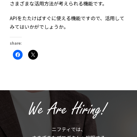
さまざまな活用方法が考えられる機能です。
APIをたたけばすぐに使える機能ですので、活用して
みてはいかがでしょうか。
share:
Facebook
ク
で
リ
共
ッ
有
ク
す
し
る
て
に
X
は
で
ク
共
リ
有
ッ
(新
ク
し
し
い
て
ウ
く
ィ
だ
ン
さ
ド
い
ウ
(新
で
ニフティでは、
し
開
い
き