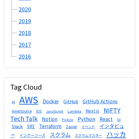
2020
2019
2018
2017
2016
Tag Cloud
AWS
Docker
GitHub Actions
GitHub
AI
NIFTY
Next.js
InnerSource
iOS
Lambda
JavaScript
Tech Talk
Python
Notion
React
S3
PickUp
インタビュ
Terraform
Slack
SRE
Zapier
イベント
ハッカ
スクラム
ー
インナーソース
スクラムマスター