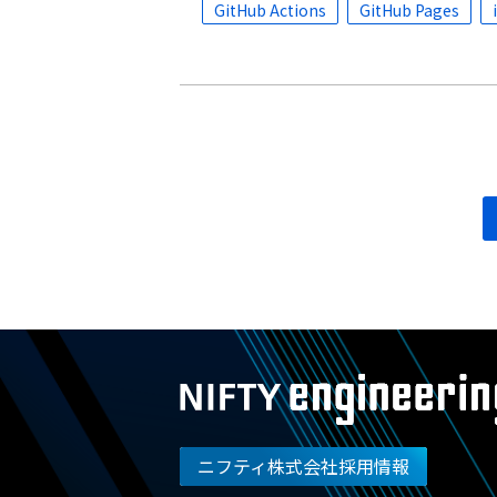
GitHub Actions
GitHub Pages
投
稿
ナ
ビ
ゲ
ー
シ
ョ
ン
ニフティ株式会社採用情報