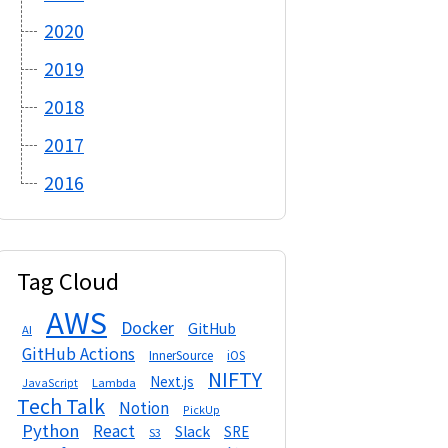
2020
2019
2018
2017
2016
Tag Cloud
AWS
Docker
GitHub
AI
GitHub Actions
InnerSource
iOS
NIFTY
Next.js
Lambda
JavaScript
Tech Talk
Notion
PickUp
Python
React
Slack
SRE
S3