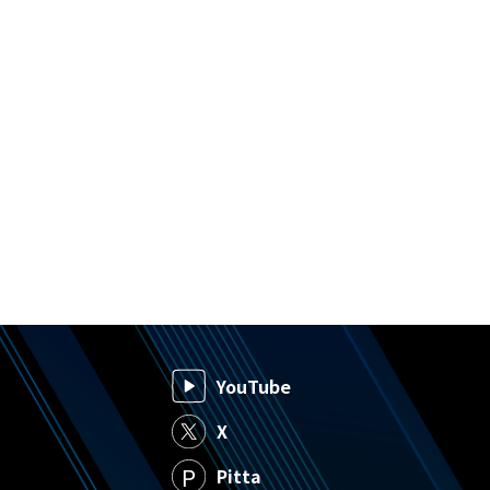
YouTube
X
Pitta