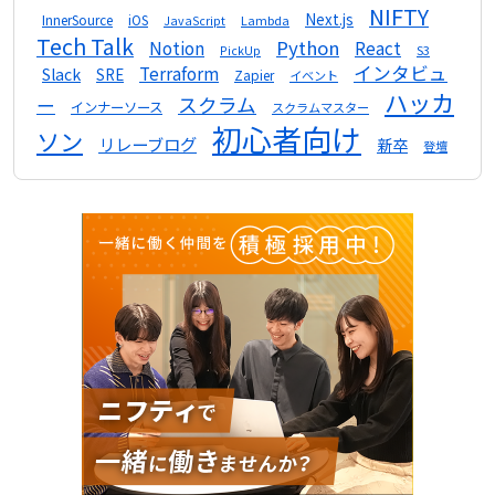
NIFTY
Next.js
InnerSource
iOS
Lambda
JavaScript
Tech Talk
Python
Notion
React
S3
PickUp
インタビュ
Terraform
Slack
SRE
Zapier
イベント
ハッカ
スクラム
ー
インナーソース
スクラムマスター
初心者向け
ソン
リレーブログ
新卒
登壇