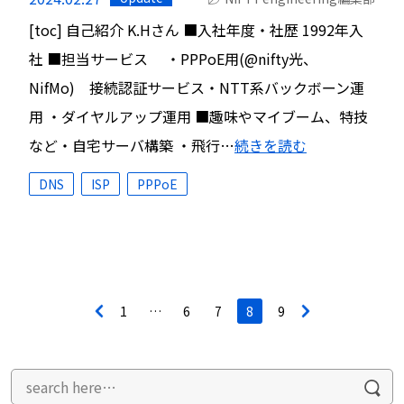
[toc] 自己紹介 K.Hさん ■入社年度・社歴 1992年入
社 ■担当サービス ・PPPoE用(@nifty光、
NifMo) 接続認証サービス・NTT系バックボーン運
用 ・ダイヤルアップ運用 ■趣味やマイブーム、特技
など・自宅サーバ構築 ・飛行…
続きを読む
DNS
ISP
PPPoE
投
<
1
…
6
7
8
9
>
稿
ナ
ビ
ゲ
ー
シ