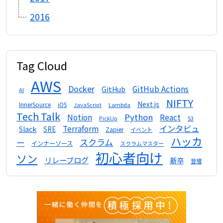
2016
Tag Cloud
AWS
Docker
GitHub Actions
GitHub
AI
NIFTY
Next.js
InnerSource
iOS
Lambda
JavaScript
Tech Talk
Python
Notion
React
S3
PickUp
インタビュ
Terraform
Slack
SRE
Zapier
イベント
ハッカ
スクラム
ー
インナーソース
スクラムマスター
初心者向け
ソン
リレーブログ
新卒
登壇