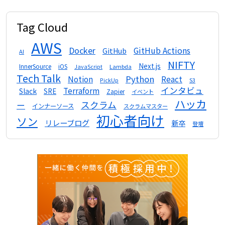
Tag Cloud
AWS
Docker
GitHub Actions
GitHub
AI
NIFTY
Next.js
InnerSource
iOS
Lambda
JavaScript
Tech Talk
Python
Notion
React
S3
PickUp
インタビュ
Terraform
Slack
SRE
Zapier
イベント
ハッカ
スクラム
ー
インナーソース
スクラムマスター
初心者向け
ソン
リレーブログ
新卒
登壇