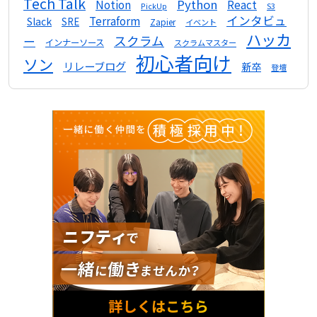
Tech Talk
Python
Notion
React
S3
PickUp
インタビュ
Terraform
Slack
SRE
Zapier
イベント
ハッカ
スクラム
ー
インナーソース
スクラムマスター
初心者向け
ソン
リレーブログ
新卒
登壇