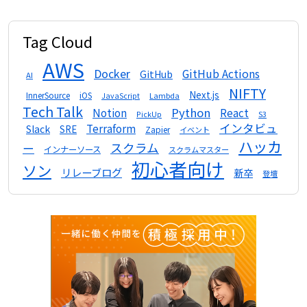
Tag Cloud
AWS
Docker
GitHub Actions
GitHub
AI
NIFTY
Next.js
InnerSource
iOS
Lambda
JavaScript
Tech Talk
Python
Notion
React
S3
PickUp
インタビュ
Terraform
Slack
SRE
Zapier
イベント
ハッカ
スクラム
ー
インナーソース
スクラムマスター
初心者向け
ソン
リレーブログ
新卒
登壇