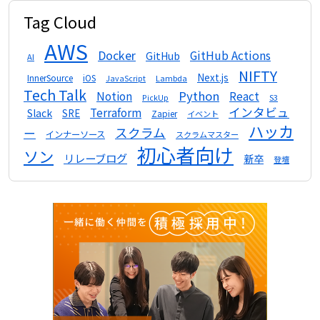
Tag Cloud
AWS
Docker
GitHub Actions
GitHub
AI
NIFTY
Next.js
InnerSource
iOS
Lambda
JavaScript
Tech Talk
Python
Notion
React
S3
PickUp
インタビュ
Terraform
Slack
SRE
Zapier
イベント
ハッカ
スクラム
ー
インナーソース
スクラムマスター
初心者向け
ソン
リレーブログ
新卒
登壇