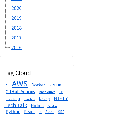
2020
2019
2018
2017
2016
Tag Cloud
AWS
Docker
GitHub
AI
GitHub Actions
InnerSource
iOS
NIFTY
Next.js
Lambda
JavaScript
Tech Talk
Notion
PickUp
Python
React
Slack
SRE
S3