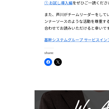
① お試し導入編
をぜひご一読くださ
また、芦川がチームリーダーをして
ンナーソースのような活動を尊重す
合わせてお読みいただけると幸いで
基幹システムグループ サービスイン
share:
Facebook
ク
で
リ
共
ッ
有
ク
す
し
る
て
に
X
は
で
ク
共
リ
有
ッ
(新
ク
し
し
い
て
ウ
く
ィ
だ
ン