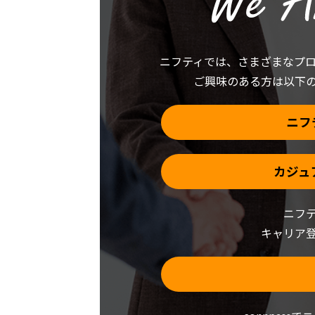
さ
ド
い
ウ
(新
で
し
開
い
き
ウ
ま
ニフティでは、
さまざまなプ
ィ
す)
ン
ご興味のある方は以下
ド
ウ
で
開
き
ニフ
ま
す)
カジュ
ニフ
キャリア