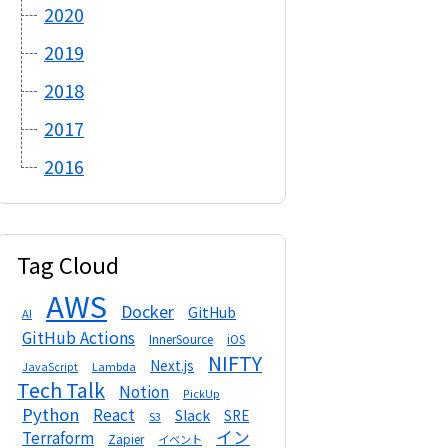
2020
2019
2018
2017
2016
Tag Cloud
AWS
Docker
GitHub
AI
GitHub Actions
InnerSource
iOS
NIFTY
Next.js
Lambda
JavaScript
Tech Talk
Notion
PickUp
Python
React
Slack
SRE
S3
イン
Terraform
Zapier
イベント