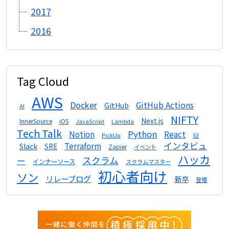
2017
2016
Tag Cloud
AWS
Docker
GitHub Actions
GitHub
AI
NIFTY
Next.js
InnerSource
iOS
Lambda
JavaScript
Tech Talk
Python
Notion
React
S3
PickUp
インタビュ
Terraform
Slack
SRE
Zapier
イベント
ハッカ
スクラム
ー
インナーソース
スクラムマスター
初心者向け
ソン
リレーブログ
新卒
登壇