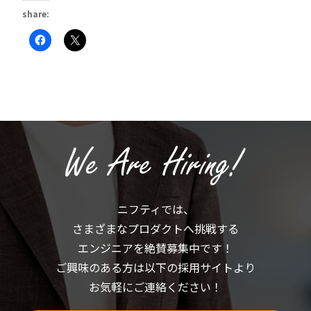
share:
Facebook
ク
で
リ
共
ッ
有
ク
す
し
る
て
に
X
は
で
ク
共
リ
有
ッ
(新
ク
し
し
い
て
ウ
く
ィ
だ
ン
さ
ド
い
ウ
(新
で
ニフティでは、
し
開
い
き
さまざまなプロダクトへ挑戦する
ウ
ま
ィ
す)
ン
エンジニアを絶賛募集中です！
ド
ウ
ご興味のある方は以下の採用サイトより
で
開
お気軽にご連絡ください！
き
ま
す)