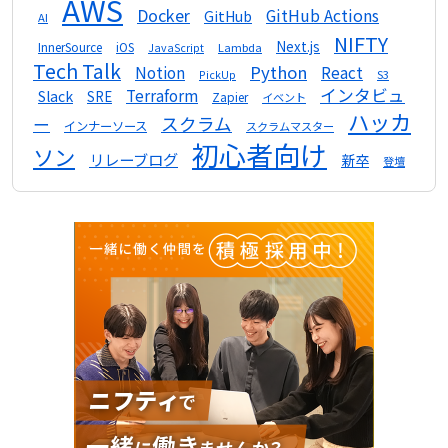
AWS
Docker
GitHub Actions
GitHub
AI
NIFTY
Next.js
InnerSource
iOS
Lambda
JavaScript
Tech Talk
Python
Notion
React
S3
PickUp
インタビュ
Terraform
Slack
SRE
Zapier
イベント
ハッカ
スクラム
ー
インナーソース
スクラムマスター
初心者向け
ソン
リレーブログ
新卒
登壇