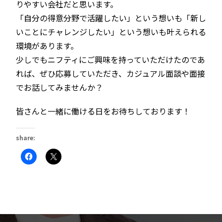
りやすい会社だと思います。
「自分の得意分野で活躍したい」という想いも「新し
いことにチャレンジしたい」という想いも叶えられる
環境があります。
少しでもニフティにご興味を持っていただけたのであ
れば、ぜひ応募していただき、カジュアル面談や面接
でお話してみませんか？
皆さんと一緒に働ける日をお待ちしております！
share:
Facebook
ク
で
リ
共
ッ
有
ク
す
し
る
て
に
X
は
で
ク
共
リ
有
ッ
(新