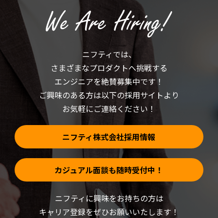
ク
し
し
い
て
ウ
く
ィ
だ
ン
さ
ド
い
ウ
(新
で
ニフティでは、
し
開
い
き
さまざまなプロダクトへ挑戦する
ウ
ま
ィ
す)
ン
エンジニアを絶賛募集中です！
ド
ウ
ご興味のある方は以下の採用サイトより
で
開
お気軽にご連絡ください！
き
ま
す)
ニフティ株式会社採用情報
カジュアル面談も随時受付中！
ニフティに興味をお持ちの方は
キャリア登録をぜひお願いいたします！