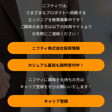
(新
で
ニフティでは、
し
開
い
き
さまざまなプロダクトへ挑戦する
ウ
ま
ィ
す)
ン
エンジニアを絶賛募集中です！
ド
ウ
ご興味のある方は以下の採用サイトより
で
開
お気軽にご連絡ください！
き
ま
す)
ニフティ株式会社採用情報
カジュアル面談も随時受付中！
ニフティに興味をお持ちの方は
キャリア登録をぜひお願いいたします！
キャリア登録