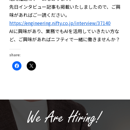
先日インタビュー記事も掲載いたしましたので、ご興
味があればご一読ください。
https://engineering.nifty.co.jp/interview/37140
AIに興味があり、業務でもAIを活用していきたい方な
ど、ご興味があればニフティで一緒に働きませんか？
share:
Facebook
ク
で
リ
共
ッ
有
ク
す
し
る
て
に
X
は
で
ク
共
リ
有
ッ
(新
ク
し
し
い
て
ウ
く
ィ
だ
ン
さ
ド
い
ウ