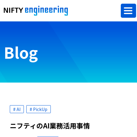
Blog
# AI
# PickUp
ニフティのAI業務活用事情