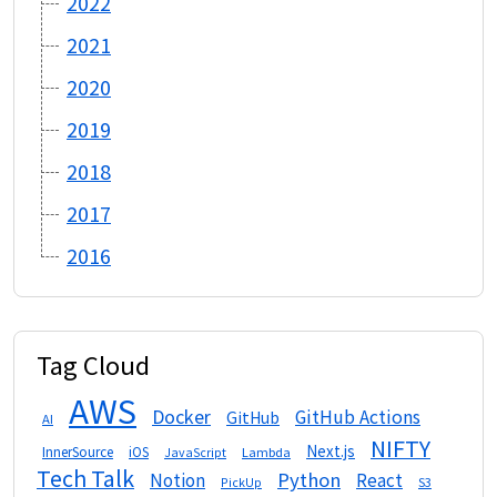
2022
2021
2020
2019
2018
2017
2016
Tag Cloud
AWS
Docker
GitHub Actions
GitHub
AI
NIFTY
Next.js
InnerSource
iOS
Lambda
JavaScript
Tech Talk
Python
Notion
React
S3
PickUp