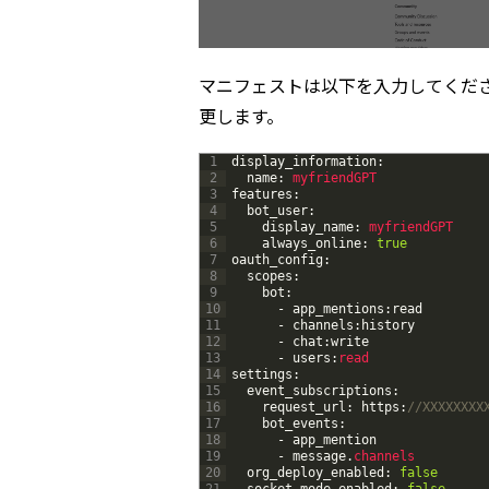
マニフェストは以下を入力してください。r
更します。
1
display_information
:
2
name
:
myfriendGPT
3
features
:
4
bot_user
:
5
display_name
:
myfriendGPT
6
always_online
:
true
7
oauth_config
:
8
scopes
:
9
bot
:
10
-
app_mentions
:
read
11
-
channels
:
history
12
-
chat
:
write
13
-
users
:
read
14
settings
:
15
event_subscriptions
:
16
request_url
:
https
:
//XXXXXXXX
17
bot_events
:
18
-
app_mention
19
-
message
.
channels
20
org_deploy_enabled
:
false