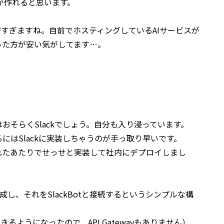
が作れると思います。
格が安すぎますね。自前でホスティングしているAIサービスが
った方が安い気がしてます…。
る
おそらくSlackでしょう。自分も入り浸っています。
にはSlackに実装しちゃうのが手っ取り早いです。
公開されたあたりでせっせと実装して社内にデプロイしまし
を作成し、それをSlackBotと接続するというシンプルな構
きるようになったので、API Gatewayもありません）