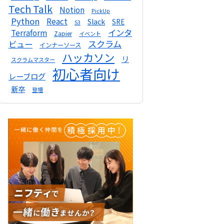
Tech Talk
Notion
PickUp
Python
React
Slack
SRE
S3
インタ
Terraform
Zapier
イベント
スクラム
ビュー
インナーソース
ハッカソン
リ
スクラムマスター
初心者向け
レーブログ
新卒
登壇