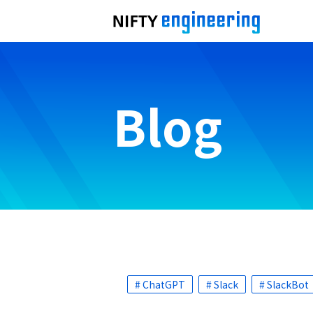
Blog
# ChatGPT
# Slack
# SlackBot