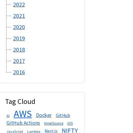
2022
2021
2020
2019
2018
2017
2016
Tag Cloud
AWS
Docker
GitHub
AI
GitHub Actions
InnerSource
iOS
NIFTY
Next.js
Lambda
JavaScript