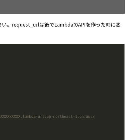
equest_urlは後でLambdaのAPIを作った時に変
XXXXXXXXXX.lambda-url.ap-northeast-1.on.aws/