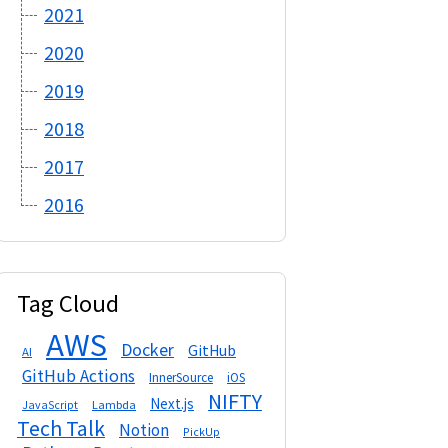
2021
2020
2019
2018
2017
2016
Tag Cloud
AWS
Docker
GitHub
AI
GitHub Actions
InnerSource
iOS
NIFTY
Next.js
Lambda
JavaScript
Tech Talk
Notion
PickUp