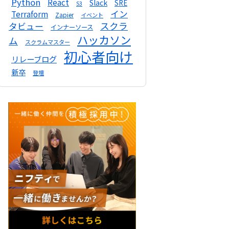
Python
React
Slack
SRE
S3
イン
Terraform
Zapier
イベント
スクラ
タビュー
インナーソース
ハッカソン
ム
スクラムマスター
初心者向け
リレーブログ
新卒
登壇