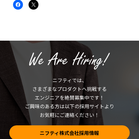
Facebook
ク
で
リ
共
ッ
有
ク
す
し
る
て
に
X
は
で
ク
共
リ
有
ッ
(新
ク
し
し
い
て
ウ
く
ィ
だ
ン
さ
ド
い
ウ
(新
で
ニフティでは、
し
開
い
き
さまざまなプロダクトへ挑戦する
ウ
ま
ィ
す)
ン
エンジニアを絶賛募集中です！
ド
ウ
ご興味のある方は以下の採用サイトより
で
開
お気軽にご連絡ください！
き
ま
す)
ニフティ株式会社採用情報