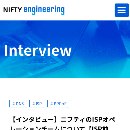
Interview
# DNS
# ISP
# PPPoE
【インタビュー】ニフティのISPオペ
レーションチームについて【ISP前