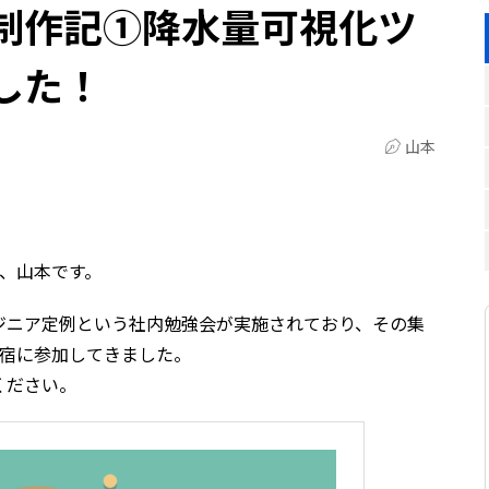
制作記①降水量可視化ツ
した！
山本
、山本です。
ジニア定例という社内勉強会が実施されており、その集
合宿に参加してきました。
ください。