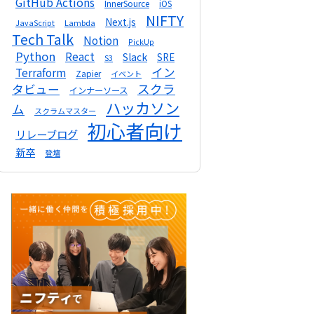
GitHub Actions
InnerSource
iOS
NIFTY
Next.js
Lambda
JavaScript
Tech Talk
Notion
PickUp
Python
React
Slack
SRE
S3
イン
Terraform
Zapier
イベント
スクラ
タビュー
インナーソース
ハッカソン
ム
スクラムマスター
初心者向け
リレーブログ
新卒
登壇