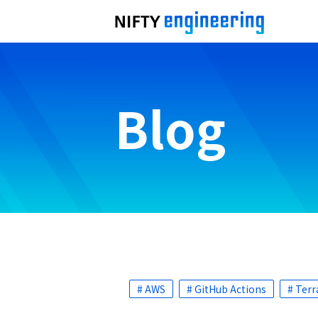
Blog
# AWS
# GitHub Actions
# Ter