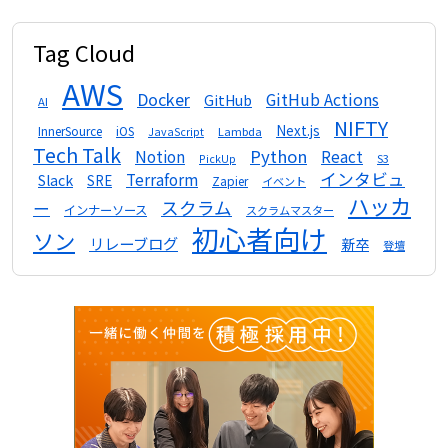
Tag Cloud
AWS
Docker
GitHub Actions
GitHub
AI
NIFTY
Next.js
InnerSource
iOS
Lambda
JavaScript
Tech Talk
Python
Notion
React
S3
PickUp
インタビュ
Terraform
Slack
SRE
Zapier
イベント
ハッカ
スクラム
ー
インナーソース
スクラムマスター
初心者向け
ソン
リレーブログ
新卒
登壇