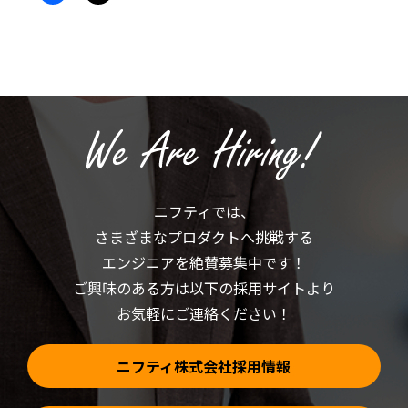
共
ッ
有
ク
す
し
る
て
に
X
は
で
ク
共
リ
有
ッ
(新
ク
し
し
い
て
ウ
く
ィ
だ
ン
さ
ド
い
ウ
(新
で
ニフティでは、
し
開
い
き
さまざまなプロダクトへ挑戦する
ウ
ま
ィ
す)
ン
エンジニアを絶賛募集中です！
ド
ウ
ご興味のある方は以下の採用サイトより
で
開
お気軽にご連絡ください！
き
ま
す)
ニフティ株式会社採用情報