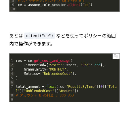
8
# スイッチ先アカウントで ce が使える！
9
ce
=
assume_role_session
.
client
(
"ce"
)
10
あとは
などを使ってポリシーの範囲
client("ce")
内で操作ができます。
1
res
=
ce
.
get_cost_and_usage
(
2
TimePeriod
=
{
"Start"
:
start
,
"End"
:
end
}
,
3
Granularity
=
"MONTHLY"
,
4
Metrics
=
[
"UnblendedCost"
]
,
5
)
6
7
total_amount
=
float
(
res
[
"ResultsByTime"
]
[
0
]
[
"Tota
l"
]
[
"UnblendedCost"
]
[
"Amount"
]
)
8
# アカウント B の料金 : 300 USD
9