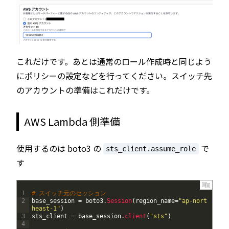
これだけです。あとは通常のロール作成時と同じよう
にポリシーの設定などを行ってください。スイッチ先
のアカウントの準備はこれだけです。
AWS Lambda 側準備
使用するのは boto3 の
で
sts_client.assume_role
す
1
# スイッチ元のセッション
2
base_session
=
boto3
.
Session
(
region_name
=
"ap-nort
heast-1"
)
3
sts_client
=
base_session
.
client
(
"sts"
)
4