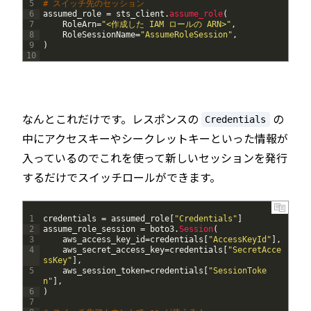
5
# スイッチ先のセッション
6
assumed_role
=
sts_client
.
assume_role
(
7
RoleArn
=
"<作成した IAM ロールの ARN>"
,
8
RoleSessionName
=
"AssumeRoleSession"
,
9
)
10
なんとこれだけです。レスポンスの
の
Credentials
中にアクセスキーやシークレットキーといった情報が
入っているのでこれを使って新しいセッションを発行
するだけでスイッチロールができます。
1
credentials
=
assumed_role
[
"Credentials"
]
2
assume_role_session
=
boto3
.
Session
(
3
aws_access_key_id
=
credentials
[
"AccessKeyId"
]
,
4
aws_secret_access_key
=
credentials
[
"SecretAcce
ssKey"
]
,
5
aws_session_token
=
credentials
[
"SessionToke
n"
]
,
6
)
7