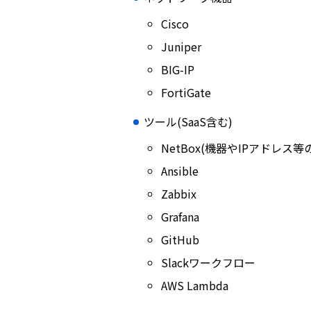
Cisco
Juniper
BIG-IP
FortiGate
ツール(SaaS含む)
NetBox(機器やIPアドレス
Ansible
Zabbix
Grafana
GitHub
Slackワークフロー
AWS Lambda