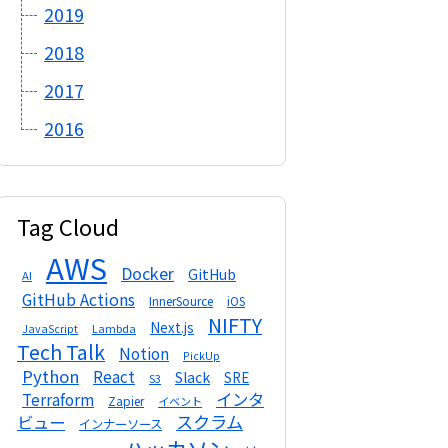
2019
2018
2017
2016
Tag Cloud
AWS
Docker
GitHub
AI
GitHub Actions
InnerSource
iOS
NIFTY
Next.js
Lambda
JavaScript
Tech Talk
Notion
PickUp
Python
React
Slack
SRE
S3
インタ
Terraform
Zapier
イベント
スクラム
ビュー
インナーソース