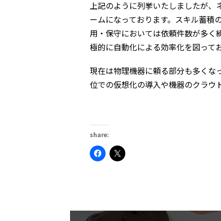
上記のように列挙いたしましたが、
ームになっております。スキル蓄積
用・保守においては依頼件数が多く繰り
極的に自動化による効率化を図って
現在は物理機器に頼る部分も多くな
位での仮想化の導入や機器のクラウ
share:
Facebook
ク
で
リ
共
ッ
有
ク
す
し
る
て
に
X
は
で
ク
共
リ
有
ッ
(新