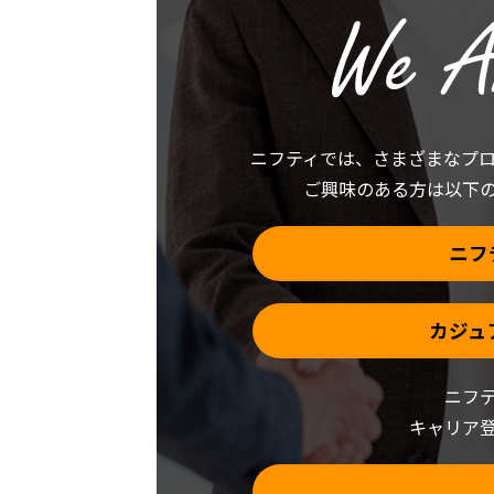
ク
し
し
い
て
ウ
く
ィ
だ
ン
さ
ド
い
ウ
(新
で
し
開
い
き
ウ
ま
ニフティでは、
さまざまなプ
ィ
す)
ン
ご興味のある方は以下
ド
ウ
で
開
き
ニフ
ま
す)
カジュ
ニフ
キャリア