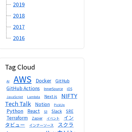
2019
2018
2017
2016
Tag Cloud
AWS
Docker
GitHub
AI
GitHub Actions
InnerSource
iOS
NIFTY
Next.js
Lambda
JavaScript
Tech Talk
Notion
PickUp
Python
React
Slack
SRE
S3
イン
Terraform
Zapier
イベント
スクラ
タビュー
インナーソース