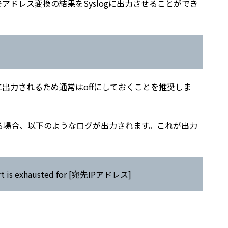
でアドレス変換の結果をSyslogに出力させることができ
に出力されるため通常はoffにしておくことを推奨しま
る場合、以下のようなログが出力されます。これが出力
Port is exhausted for [宛先IPアドレス]