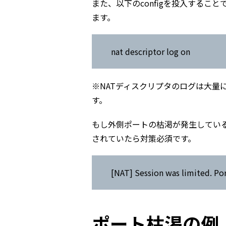
また、以下のconfigを投入すること
ます。
nat descriptor log on
※NATディスクリプタのログは大量
す。
もし外側ポートの枯渇が発生してい
されていたら対策必須です。
[NAT] Session was limited. 
ポート枯渇の例