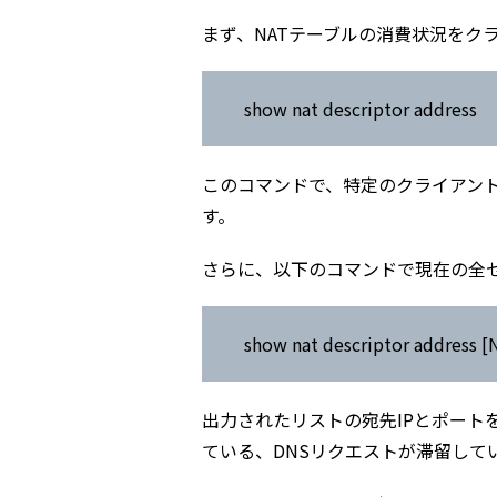
まず、NATテーブルの消費状況をク
show nat descriptor address
このコマンドで、特定のクライアン
す。
さらに、以下のコマンドで現在の全
show nat descriptor addr
出力されたリストの宛先IPとポート
ている、DNSリクエストが滞留して