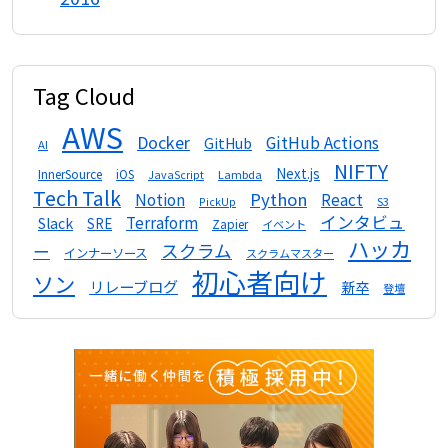
Tag Cloud
AWS
Docker
GitHub Actions
GitHub
AI
NIFTY
Next.js
InnerSource
iOS
Lambda
JavaScript
Tech Talk
Python
Notion
React
S3
PickUp
インタビュ
Terraform
Slack
SRE
Zapier
イベント
ハッカ
スクラム
ー
インナーソース
スクラムマスター
初心者向け
ソン
リレーブログ
新卒
登壇