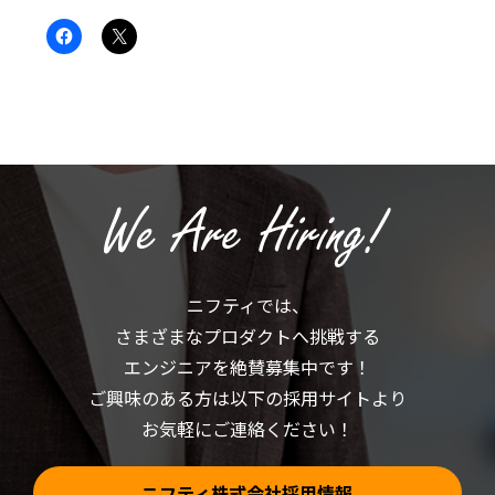
Facebook
ク
で
リ
共
ッ
有
ク
す
し
る
て
に
X
は
で
ク
共
リ
有
ッ
(新
ク
し
し
い
て
ウ
く
ィ
だ
ン
さ
ド
い
ウ
(新
で
ニフティでは、
し
開
い
き
さまざまなプロダクトへ挑戦する
ウ
ま
ィ
す)
ン
エンジニアを絶賛募集中です！
ド
ウ
ご興味のある方は以下の採用サイトより
で
開
お気軽にご連絡ください！
き
ま
す)
ニフティ株式会社採用情報