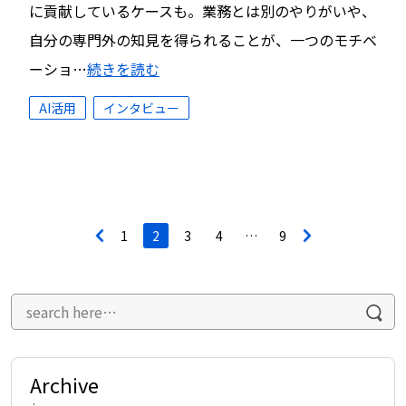
に貢献しているケースも。業務とは別のやりがいや、
自分の専門外の知見を得られることが、一つのモチベ
ーショ…
続きを読む
AI活用
インタビュー
投
<
1
2
3
4
…
9
>
稿
ナ
ビ
ゲ
ー
シ
ョ
ン
Archive