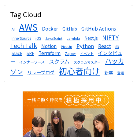
Tag Cloud
AWS
Docker
GitHub Actions
GitHub
AI
NIFTY
Next.js
InnerSource
iOS
Lambda
JavaScript
Tech Talk
Python
Notion
React
S3
PickUp
インタビュ
Terraform
Slack
SRE
Zapier
イベント
ハッカ
スクラム
ー
インナーソース
スクラムマスター
初心者向け
ソン
リレーブログ
新卒
登壇